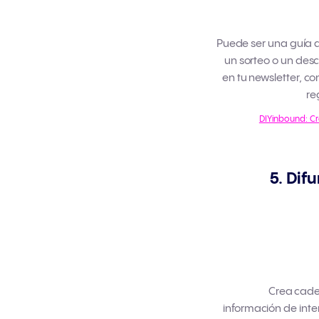
Puede ser una guía d
un sorteo o un desc
en tu newsletter, co
re
DIYinbound: Cr
5. Dif
Crea cade
información de inter