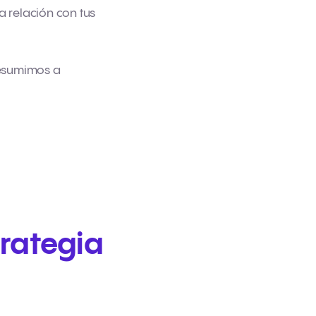
a relación con tus
 resumimos a
trategia