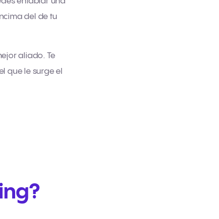
edes entablar una
encima del de tu
ejor aliado. Te
l que le surge el
ing?