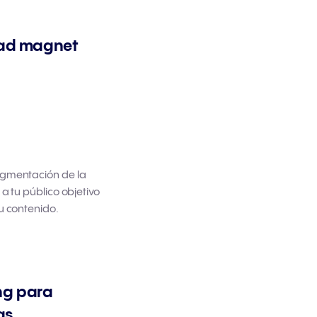
lead magnet
egmentación de la
 a tu público objetivo
u contenido.
ing para
as