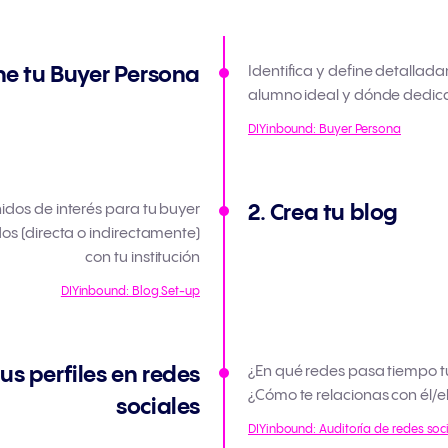
ine tu Buyer Persona
Identifica y define detalladam
alumno ideal y dónde dedica
DIYinbound: Buyer Persona
idos de interés para tu buyer
2. Crea tu blog
os (directa o indirectamente)
con tu institución
DIYinbound: Blog Set-up
tus perfiles en redes
¿En qué redes pasa tiempo t
¿Cómo te relacionas con él/el
sociales
DIYinbound: Auditoría de redes soc