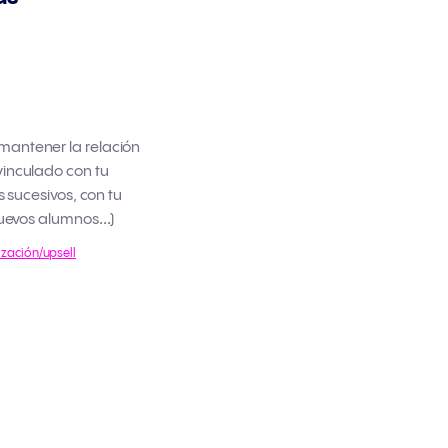
antener la relación
vinculado con tu
s sucesivos, con tu
 nuevos alumnos…)
ización/upsell