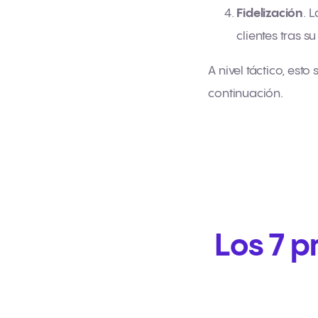
Fidelización
. 
clientes tras s
A nivel táctico, est
continuación.
Los 7 p