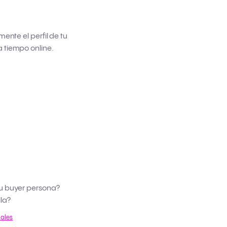
ente el perfil de tu
 tiempo online.
u buyer persona?
la?
iales