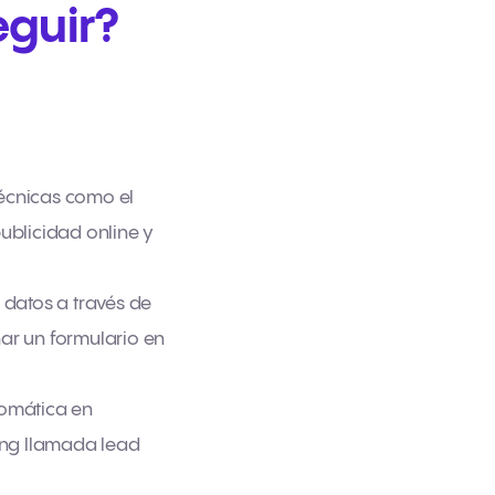
eguir?
 técnicas como el
publicidad online y
e datos a través de
nar un formulario en
tomática en
ting llamada lead