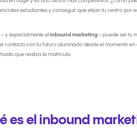
 está en auge y es uno de los más competitivos. ¿Cómo pu
enciales estudiantes y conseguir que elijan tu centro por 
– y especialmente el
inbound marketing
– puede ser tu m
el contacto con tu futuro alumnado desde el momento en e
 hasta que realiza la matrícula.
é es el inbound market