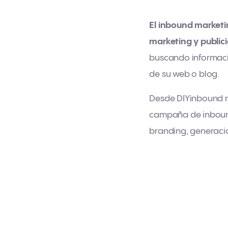
El
inbound marketi
marketing y publici
buscando informaci
de su web o blog.
Desde DIYinbound r
campaña de inbound
branding, generaci