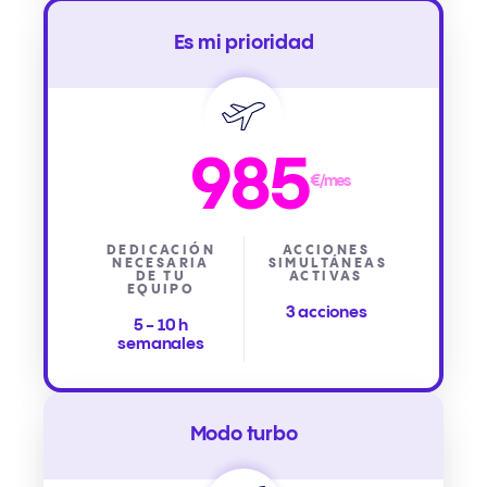
Es mi prioridad
985
€/mes
DEDICACIÓN
ACCIONES
NECESARIA
SIMULTÁNEAS
DE TU
ACTIVAS
EQUIPO
3 acciones
5 - 10 h
semanales
Modo turbo